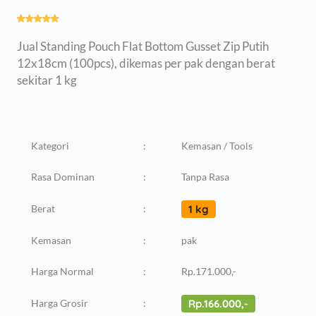
Jual Standing Pouch Flat Bottom Gusset Zip Putih
12x18cm (100pcs), dikemas per pak dengan berat
sekitar 1 kg
Kategori
:
Kemasan / Tools
Rasa Dominan
:
Tanpa Rasa
Berat
:
1 kg
Kemasan
:
pak
Harga Normal
:
Rp.171.000,-
Harga Grosir
:
Rp.166.000,-