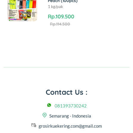
Peach (100pcs)
1 kg/pak
Rp.109.500
Rp.114.500
Contact Us :
081393730242
Semarang - Indonesia
grosirkuekering.com@gmail.com